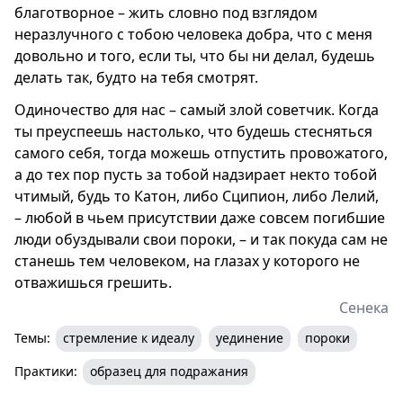
благотворное – жить словно под взглядом
неразлучного с тобою человека добра, что с меня
довольно и того, если ты, что бы ни делал, будешь
делать так, будто на тебя смотрят.
Одиночество для нас – самый злой советчик. Когда
ты преуспеешь настолько, что будешь стесняться
самого себя, тогда можешь отпустить провожатого,
а до тех пор пусть за тобой надзирает некто тобой
чтимый, будь то Катон, либо Сципион, либо Лелий,
– любой в чьем присутствии даже совсем погибшие
люди обуздывали свои пороки, – и так покуда сам не
станешь тем человеком, на глазах у которого не
отважишься грешить.
Сенека
Темы:
стремление к идеалу
уединение
пороки
Практики:
образец для подражания