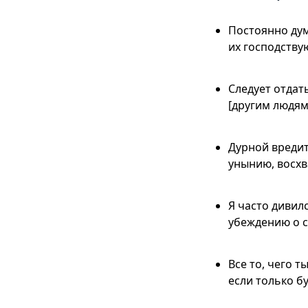
Постоянно дум
их господству
Следует отдат
[другим людям]
Дурной вредит 
унынию, восхв
Я часто дивил
убеждению о с
Все то, чего 
если только б