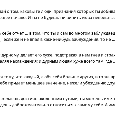
ай о том, каковы те люди, признания которых ты добива
ющее начало. И ты не будешь ни винить их за невольны
ь себе отчет … в том, что ты и сам во многом заблужда
; если же и не впал в какие-нибудь заблуждения, то не 
дурному, делает его хуже, подстрекая в нем гнев и страх
аляя наслаждения; и дурным людям хуже всего там, где 
ся тому, что каждый, любя себя больше других, в то же 
ебе придает меньшее значение, нежели убеждению друг
ты желаешь достичь окольными путями, ты можешь иметь
удешь доброжелательно относиться к самому себе. А им