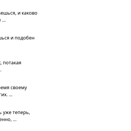
ешься, и каково
е …
ешься и подобен
…
, потакая
…
время своему
их. …
 уже теперь,
енно, …