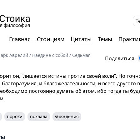
T
Главная
Стоицизм
Цитаты
Темы
Практи
арк Аврелий
/
Наедине с собой
/
Седьмая
Поделиться:
ворит он, “лишается истины против своей воли”. Но точно
 благоразумия, и благожелательности, и всего другого в
еобходимо постоянно думать об этом, ибо тогда ты буд
м.
пороки
похвала
убеждения
ты