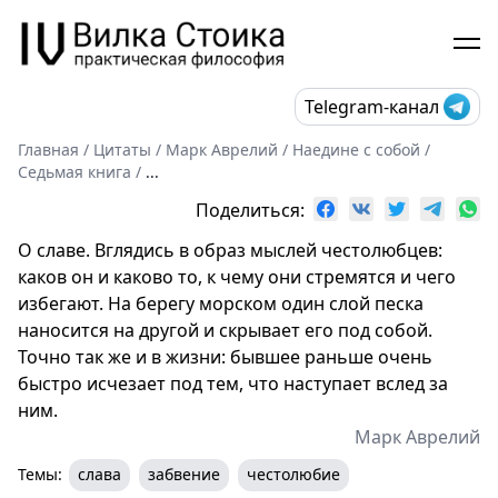
Telegram-канал
Главная
/
Цитаты
/
Марк Аврелий
/
Наедине с собой
/
Седьмая книга
/
...
Поделиться:
О славе. Вглядись в образ мыслей честолюбцев:
каков он и каково то, к чему они стремятся и чего
избегают. На берегу морском один слой песка
наносится на другой и скрывает его под собой.
Точно так же и в жизни: бывшее раньше очень
быстро исчезает под тем, что наступает вслед за
ним.
Марк Аврелий
Темы:
слава
забвение
честолюбие