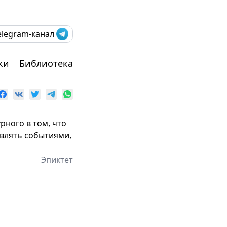
elegram-канал
ки
Библиотека
рного в том, что
авлять событиями,
Эпиктет