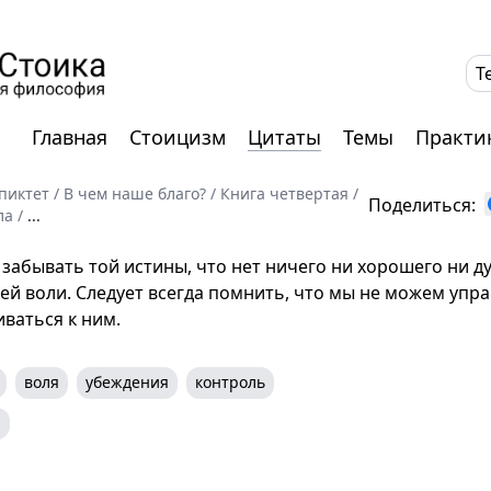
T
Главная
Стоицизм
Цитаты
Темы
Практи
пиктет
/
В чем наше благо?
/
Книга четвертая
/
Поделиться:
ла
/
...
забывать той истины, что нет ничего ни хорошего ни ду
шей воли. Следует всегда помнить, что мы не можем упр
ваться к ним.
воля
убеждения
контроль
i