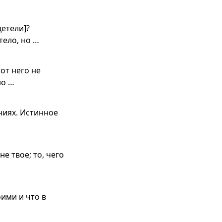
детели]?
тело, но …
 от него не
но …
ниях. Истинное
е твое; то, чего
ими и что в