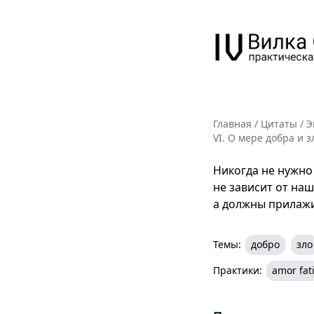
Главная
/
Цитаты
/
Э
VI. О мере добра и з
Никогда не нужно 
не зависит от на
а должны прилажи
Темы:
добро
зло
Практики:
amor fat