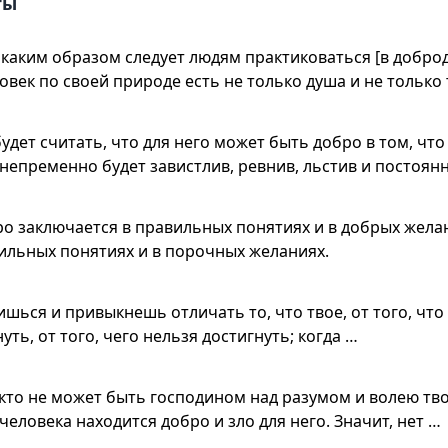
ты
и каким образом следует людям практиковаться [в добро
овек по своей природе есть не только душа и не только 
удет считать, что для него может быть добро в том, что
н непременно будет завистлив, ревнив, льстив и постоян
о заключается в правильных понятиях и в добрых жела
вильных понятиях и в порочных желаниях.
шься и привыкнешь отличать то, что твое, от того, что н
ть, от того, чего нельзя достигнуть; когда …
кто не может быть господином над разумом и волею тво
человека находится добро и зло для него. Значит, нет …