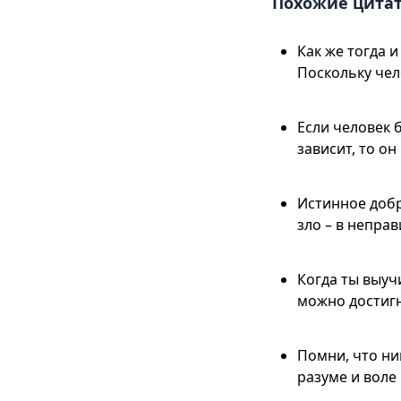
Похожие цита
Как же тогда 
Поскольку чел
Если человек б
зависит, то о
Истинное добр
зло – в непра
Когда ты выучи
можно достигну
Помни, что ни
разуме и воле 