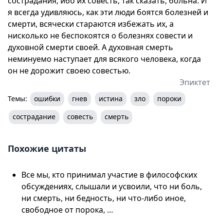
сострадания, ибо их совесть, так сказать, больна. И
я всегда удивляюсь, как эти люди боятся болезней и
смерти, всячески стараются избежать их, а
нисколько не беспокоятся о болезнях совести и
духовной смерти своей. А духовная смерть
неминуемо наступает для всякого человека, когда
он не дорожит своею совестью.
Эпиктет
Темы:
ошибки
гнев
истина
зло
пороки
сострадание
совесть
смерть
Похожие цитаты
Все мы, кто принимал участие в философских
обсуждениях, слышали и усвоили, что ни боль,
ни смерть, ни бедность, ни что-либо иное,
свободное от порока, …