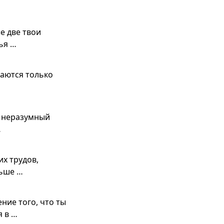
е две твои
ья …
чаются только
о неразумный
…
их трудов,
льше …
ние того, что ты
я в …