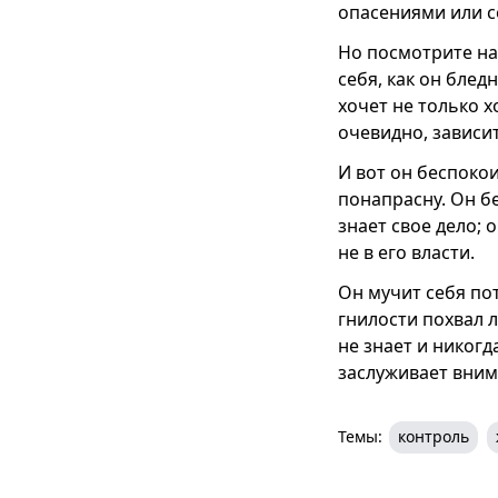
опасениями или 
Но посмотрите на 
себя, как он блед
хочет не только х
очевидно, зависит
И вот он беспоко
понапрасну. Он бе
знает свое дело; 
не в его власти.
Он мучит себя пот
гнилости похвал л
не знает и никогд
заслуживает вним
Темы:
контроль