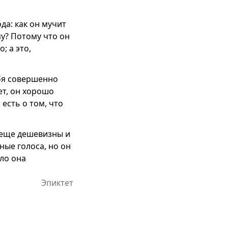
да: как он мучит
му? Потому что он
; а это,
ебя совершенно
ет, он хорошо
 есть о том, что
т еще дешевизны и
ные голоса, но он
ало она
Эпиктет