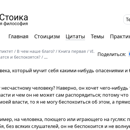
T
Главная
Стоицизм
Цитаты
Темы
Практи
пиктет
/
В чем наше благо?
/
Книга первая
/
VI.
Поделиться:
атся и беспокоятся?
/
...
овека, который мучит себя какими-нибудь опасениями и 
 несчастному человеку? Наверно, он хочет чего-нибудь 
ласти и чем он не может сам распорядиться; потому что к
 моей власти, то я не могу беспокоиться об этом, а прямо
имер, на человека, поющего или играющего на гуслях: п
бя, без всяких слушателей, он не беспокоится и не волн