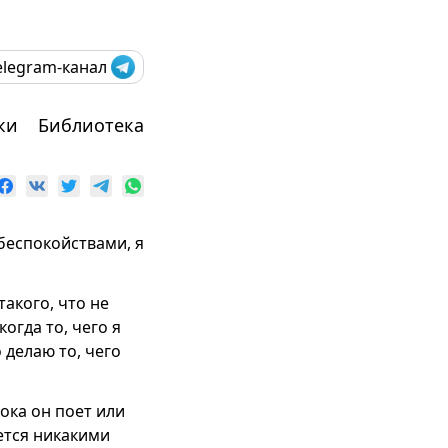
elegram-канал
ки
Библиотека
беспокойствами, я
такого, что не
огда то, чего я
 делаю то, чего
ока он поет или
уется никакими