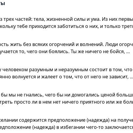
ты
 трех частей: тела, жизненной силы и ума. Из них первы
скольку тебе приходится заботиться о них, и только трет
сть жить без всяких огорчений и волнений. Люди огор
лучается то, чего они боялись. Ты же ничего не бойся, …
 человеком разумным и неразумным состоит в том, чт
нно волнуется и жалеет о том, что от него не зависит, 
м бы мы не гнались, чего бы ни домогались ценой больш
треть просто ли в нем нет ничего приятного или же бо
желании содержится предположение (надежда) на получе
едположение (надежда) в избегании чего-то заключаетс