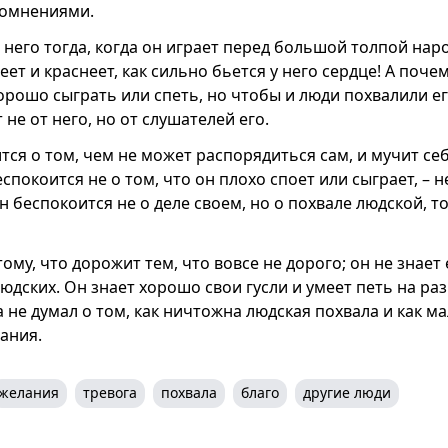
сомнениями.
него тогда, когда он играет перед большой толпой наро
неет и краснеет, как сильно бьется у него сердце! А поче
орошо сыграть или спеть, но чтобы и люди похвалили его
 не от него, но от слушателей его.
ится о том, чем не может распорядиться сам, и мучит с
спокоится не о том, что он плохо споет или сыграет, – н
он беспокоится не о деле своем, но о похвале людской, то
ому, что дорожит тем, что вовсе не дорого; он не знае
юдских. Он знает хорошо свои гусли и умеет петь на раз
а не думал о том, как ничтожна людская похвала и как м
ания.
желания
тревога
похвала
благо
другие люди