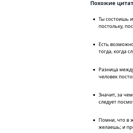
Похожие цита
Ты состоишь из
постольку, по
Есть возможно
тогда, когда с
Разница между
человек постоя
Значит, за че
следует посмо
Помни, что в 
желаешь; и пр