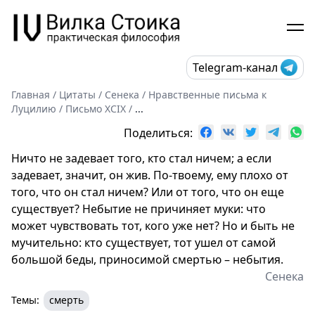
Telegram-канал
Главная
/
Цитаты
/
Сенека
/
Нравственные письма к
Луцилию
/
Письмо XCIX
/
...
Поделиться:
Ничто не задевает того, кто стал ничем; а если
задевает, значит, он жив. По-твоему, ему плохо от
того, что он стал ничем? Или от того, что он еще
существует? Небытие не причиняет муки: что
может чувствовать тот, кого уже нет? Но и быть не
мучительно: кто существует, тот ушел от самой
большой беды, приносимой смертью – небытия.
Сенека
Темы:
смерть