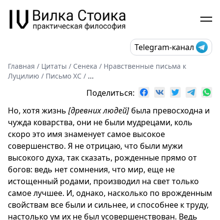
Telegram-канал
Главная
/
Цитаты
/
Сенека
/
Нравственные письма к
Луцилию
/
Письмо XC
/
...
Поделиться:
Но, хотя жизнь
[древних людей]
была превосходна и
чужда коварства, они не были мудрецами, коль
скоро это имя знаменует самое высокое
совершенство. Я не отрицаю, что были мужи
высокого духа, так сказать, рожденные прямо от
богов: ведь нет сомнения, что мир, еще не
истощенный родами, производил на свет только
самое лучшее. И, однако, насколько по врожденным
свойствам все были и сильнее, и способнее к труду,
настолько ум их не был усовершенствован. Ведь