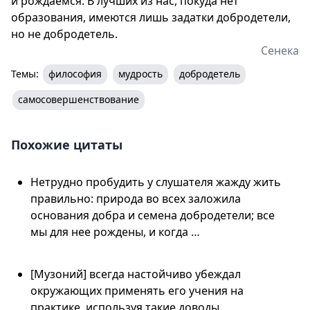
и рождаемся. В лучших из нас, покуда нет
образования, имеются лишь задатки добродетели,
но не добродетель.
Сенека
Темы:
философия
мудрость
добродетель
самосовершенствование
Похожие цитаты
Нетрудно пробудить у слушателя жажду жить
правильно: природа во всех заложила
основания добра и семена добродетели; все
мы для нее рождены, и когда …
[Музоний] всегда настойчиво убеждал
окружающих применять его учения на
практике, используя такие доводы.