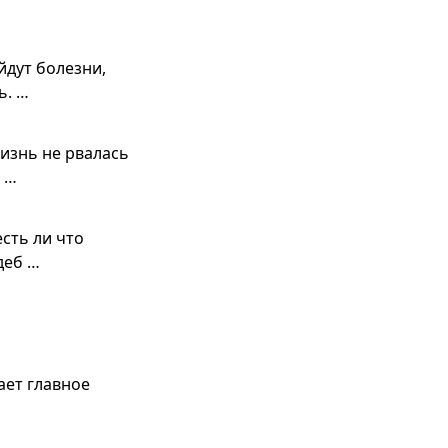
йдут болезни,
ь. …
жизнь не рвалась
т …
есть ли что
деб …
ает главное