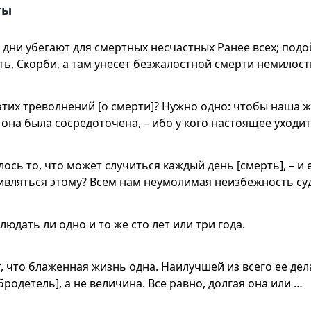
ты
дни убегают для смертных несчастных Ранее всех; подо
ть, Скорби, а там унесет безжалостной смерти немилост
этих треволнений [о смерти]? Нужно одно: чтобы наша 
 она была сосредоточена, – ибо у кого настоящее уходи
ось то, что может случиться каждый день [смерть], – и 
дивляться этому? Всем нам неумолимая неизбежность су
людать ли одно и то же сто лет или три года.
, что блаженная жизнь одна. Наилучшей из всего ее дел
бродетель], а не величина. Все равно, долгая она или …