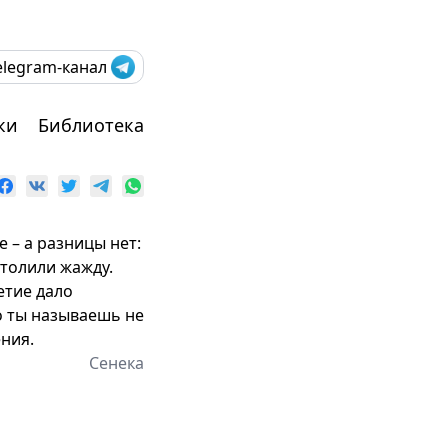
elegram-канал
ки
Библиотека
 – а разницы нет:
утолили жажду.
етие дало
го ты называешь не
ения.
Сенека