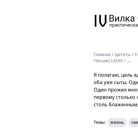
Главная
/
Цитаты
/
С
Письмо LXXXV
/
...
Я полагаю, цель е
оба уже сыты. Од
Один прожил много
первому столько ж
столь блаженным, 
Темы:
жизнь
см