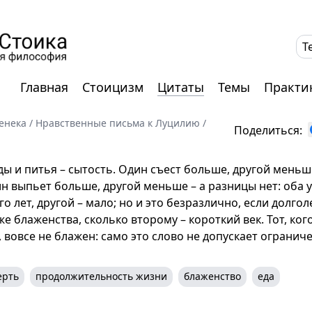
T
Главная
Стоицизм
Цитаты
Темы
Практи
енека
/
Нравственные письма к Луцилию
/
Поделиться:
ды и питья – сытость. Один съест больше, другой меньше
ин выпьет больше, другой меньше – а разницы нет: оба 
 лет, другой – мало; но и это безразлично, если долгол
е блаженства, сколько второму – короткий век. Тот, ко
вовсе не блажен: само это слово не допускает огранич
ерть
продолжительность жизни
блаженство
еда