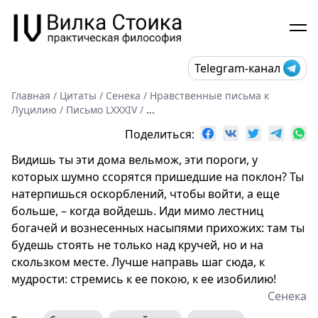
Telegram-канал
Главная
/
Цитаты
/
Сенека
/
Нравственные письма к
Луцилию
/
Письмо LXXXIV
/
...
Поделиться:
Видишь ты эти дома вельмож, эти пороги, у
которых шумно ссорятся пришедшие на поклон? Ты
натерпишься оскорблений, чтобы войти, а еще
больше, – когда войдешь. Иди мимо лестниц
богачей и вознесенных насыпями прихожих: там ты
будешь стоять не только над кручей, но и на
скользком месте. Лучше направь шаг сюда, к
мудрости: стремись к ее покою, к ее изобилию!
Сенека