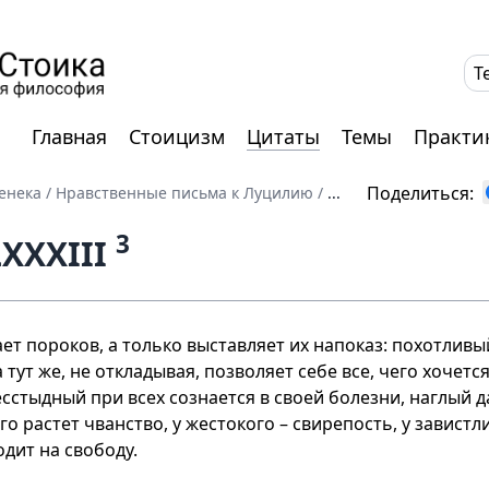
T
Главная
Стоицизм
Цитаты
Темы
Практи
Поделиться:
енека
/
Нравственные письма к Луцилию
/
...
3
XXXIII
ет пороков, а только выставляет их напоказ: похотливы
 тут же, не откладывая, позволяет себе все, чего хочется
сстыдный при всех сознается в своей болезни, наглый д
го растет чванство, у жестокого – свирепость, у завистли
дит на свободу.