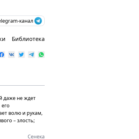
elegram-канал
ки
Библиотека
й даже не ждет
 его
ает волю и рукам,
вого – злость;
Сенека