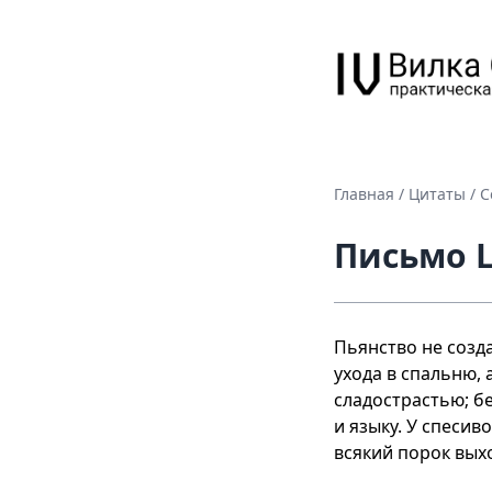
Главная
/
Цитаты
/
С
Письмо L
Пьянство не созда
ухода в спальню, а
сладострастью; бе
и языку. У спесиво
всякий порок выхо