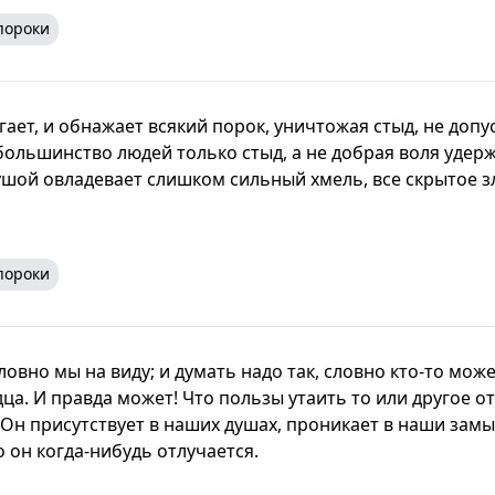
пороки
гает, и обнажает всякий порок, уничтожая стыд, не доп
 большинство людей только стыд, а не добрая воля удер
душой овладевает слишком сильный хмель, все скрытое з
пороки
словно мы на виду; и думать надо так, словно кто-то може
ца. И правда может! Что пользы утаить то или другое о
 Он присутствует в наших душах, проникает в наши замы
о он когда-нибудь отлучается.