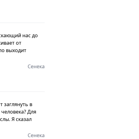
ускающий нас до
живает от
ло выходит
Сенека
т заглянуть в
т человека? Для
слы. Я сказал
Сенека