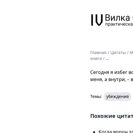
Главная
/
Цитаты
/
М
книга
/
...
Сегодня я избег в
меня, а внутри, –
Темы:
убеждения
Похожие цита
Когда ворон з