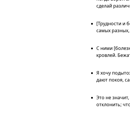
сделай различи
[Трудности и 
самых разных,
С ними [болез
кровлей. Бежа
Я хочу подыто
дают покоя, са
Это не значит
отклонить; чт