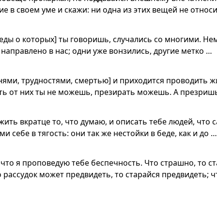
е в своем уме и скажи: ни одна из этих вещей не относи
беды о которых] ты говоришь, случались со многими. Нем
 направлено в нас; одни уже вонзились, другие метко …
нями, трудностями, смертью] и приходится проводить ж
ть от них ты не можешь, презирать можешь. А презриш
жить вкратце то, что думаю, и описать тебе людей, что 
ми себе в тягость: они так же нестойки в беде, как и до …
, что я проповедую тебе беспечность. Что страшно, то с
о рассудок может предвидеть, то старайся предвидеть; ч