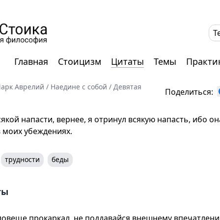
T
Главная
Стоицизм
Цитаты
Темы
Практи
арк Аврелий
/
Наедине с собой
/
Девятая
Поделиться:
сякой напасти, вернее, я отринул всякую напасть, ибо он
 в моих убеждениях.
трудности
беды
ты
ловеще прокаркал, не поддавайся внешнему впечатлени