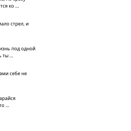
тся ко …
ало стрел, и
изнь под одной
ь ты …
сами себе не
тарайся
то …