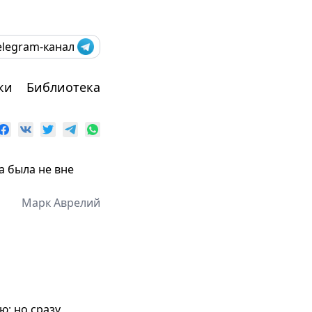
elegram-канал
ки
Библиотека
а была не вне
Марк Аврелий
ю; но сразу