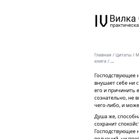
Главная
/
Цитаты
/
М
книга
/
...
Господствующее н
внушает себе ни 
его и причинить е
сознательно, не в
чего-либо, и може
Душа же, способн
сохранит спокойс
Господствующее н
волнений, ни преп