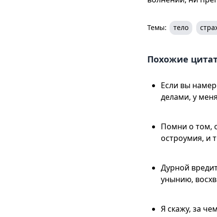
Темы:
тело
стра
Похожие цита
Если вы намер
делами, у меня
Помни о том, о
остроумия, и т
Дурной вредит 
унынию, восхв
Я скажу, за че