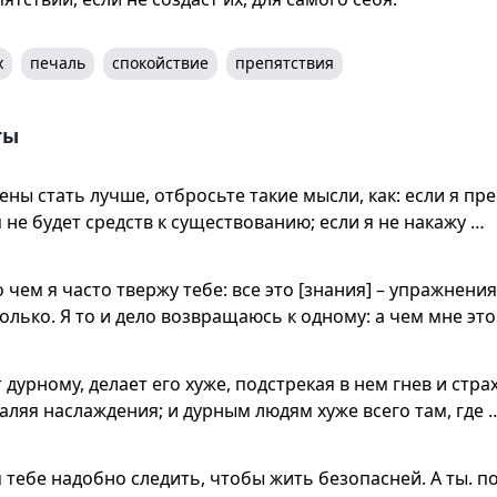
х
печаль
спокойствие
препятствия
ты
ены стать лучше, отбросьте такие мысли, как: если я пр
 не будет средств к существованию; если я не накажу …
 чем я часто твержу тебе: все это [знания] – упражнени
олько. Я то и дело возвращаюсь к одному: а чем мне это
дурному, делает его хуже, подстрекая в нем гнев и страх
аляя наслаждения; и дурным людям хуже всего там, где 
м тебе надобно следить, чтобы жить безопасней. А ты. п