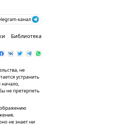
elegram-канал
ки
Библиотека
льства, не
ытается устранить
е начало,
обы не претерпеть
воображению
жение.
оно не знает ни