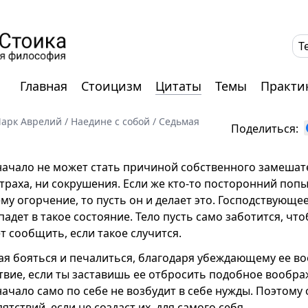
T
Главная
Стоицизм
Цитаты
Темы
Практи
арк Аврелий
/
Наедине с собой
/
Седьмая
Поделиться:
ачало не может стать причиной собственного замешате
страха, ни сокрушения. Если же кто-то посторонний поп
му огорчение, то пусть он и делает это. Господствующе
падет в такое состояние. Тело пусть само заботится, чт
т сообщить, если такое случится.
ая бояться и печалиться, благодаря убеждающему ее 
твие, если ты заставишь ее отбросить подобное вообра
ачало само по себе не возбудит в себе нужды. Поэтому 
ятствий, если не создаст их, для самого себя.