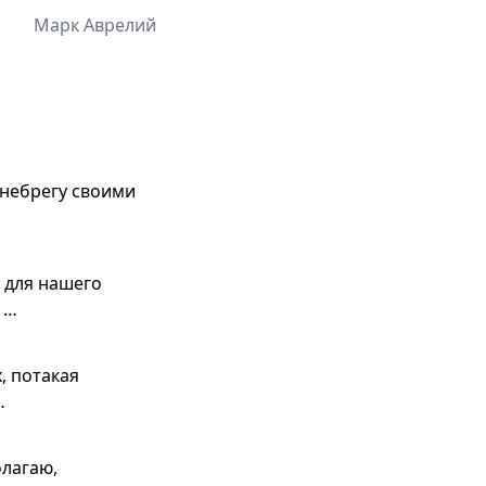
Марк Аврелий
енебрегу своими
я для нашего
 …
, потакая
…
олагаю,