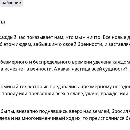
забвение
ты
каждый час показывает нам, что мы – ничто. Все новые 
 этом людям, забывшим о своей бренности, и заставля
 безмерного и беспредельного времени уделена каждом
на исчезнет в вечности. А какая частица всей сущности? 
поминай тех, которые предавались чрезмерному негодо
 поводу или превзошли всех в славе, удаче, вражде, или
и бы ты, внезапно поднявшись вверх над землей, бросил 
дела и на многоизменчивый ход их, то преисполнился б