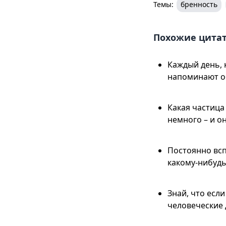
Темы:
бренность
Похожие цита
Каждый день, 
напоминают об
Какая частица
немного – и о
Постоянно вс
какому-нибудь
Знай, что есл
человеческие 