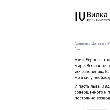
Главная
/
Цитаты
/
М
/
...
Азия, Европа – то
мире. Все настоя
исчезновению. Вс
же в силу необход
И пасть льва, и я
совершенного и п
постоянно возвра