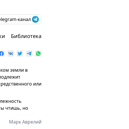
elegram-канал
ки
Библиотека
 ком земли в
 подлежит
средственного или
длежность
ты чтишь, но
Марк Аврелий