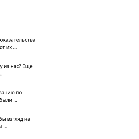
доказательства
ют их …
у из нас? Еще
…
ванию по
 были …
бы взгляд на
ы …