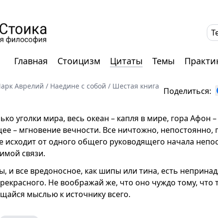
T
Главная
Стоицизм
Цитаты
Темы
Практи
арк Аврелий
/
Наедине с собой
/
Шестая книга
Поделиться:
лько уголки мира, весь океан – капля в мире, гора Афон –
щее – мгновение вечности. Все ничтожно, непостоянно,
е исходит от одного общего руководящего начала непо
имой связи.
ды, и все вредоносное, как шипы или тина, есть неприна
рекрасного. Не воображай же, что оно чуждо тому, что 
щайся мыслью к источнику всего.