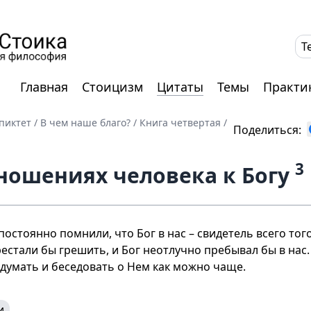
T
Главная
Стоицизм
Цитаты
Темы
Практи
пиктет
/
В чем наше благо?
/
Книга четвертая
/
Поделиться:
3
тношениях человека к Богу
постоянно помнили, что Бог в нас – свидетель всего тог
естали бы грешить, и Бог неотлучно пребывал бы в нас.
 думать и беседовать о Нем как можно чаще.
и