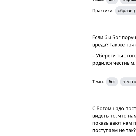
Практики:
образец
Если бы Бог поруч
вреда? Так же точ
– Убереги ты этог
родился честным, 
Темы:
бог
честн
С Богом надо пост
видеть то, что на
показывают нам п
поступаем не так?