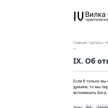
Главная
/
Цитаты
/
Э
...
IX. Об о
Если б только мы 
думаем, то мы пер
вспоминать Бога,
Темы:
бог
порок