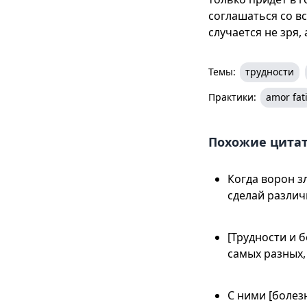
соглашаться со вс
случается не зря,
Темы:
трудности
Практики:
amor fat
Похожие цита
Когда ворон з
сделай различи
[Трудности и 
самых разных,
С ними [болез