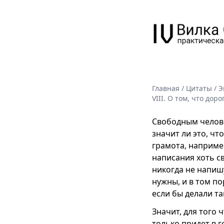
Главная
/
Цитаты
/
Э
VIII. О том, что дор
Свободным человек
значит ли это, чт
грамота, например
написания хоть св
никогда не напиш
нужны, и в том по
если бы делали та
Значит, для того 
только придет в 