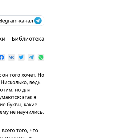
elegram-канал
ки
Библиотека
 он того хочет. Но
? Нисколько, ведь
отим; но для
умаются: этак я
ие буквы, какие
чему не научились,
всего того, что
ться хотеть и