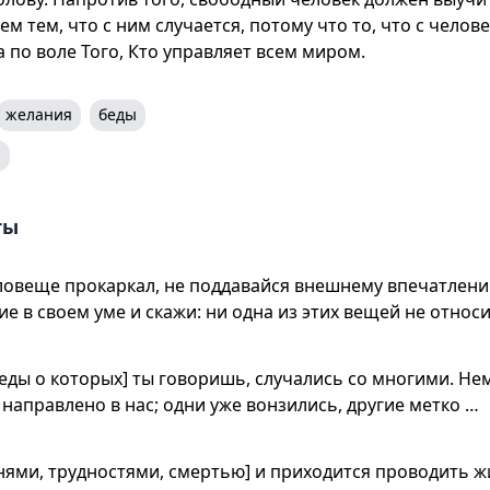
ем тем, что с ним случается, потому что то, что с челов
 а по воле Того, Кто управляет всем миром.
желания
беды
i
ты
ловеще прокаркал, не поддавайся внешнему впечатлени
е в своем уме и скажи: ни одна из этих вещей не относи
беды о которых] ты говоришь, случались со многими. Нем
 направлено в нас; одни уже вонзились, другие метко …
нями, трудностями, смертью] и приходится проводить ж