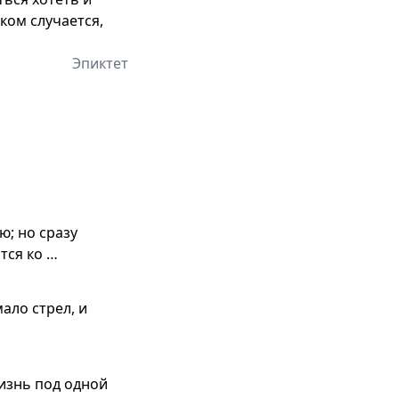
еком случается,
Эпиктет
ю; но сразу
тся ко …
ало стрел, и
изнь под одной