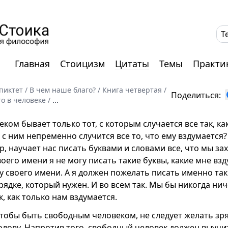
T
Главная
Стоицизм
Цитаты
Темы
Практи
пиктет
/
В чем наше благо?
/
Книга четвертая
/
Поделиться:
ого в человеке
/
...
ом бывает только тот, с которым случается все так, как
о с ним непременно случится все то, что ему вздумается
, научает нас писать буквами и словами все, что мы зах
оего имени я не могу писать такие буквы, какие мне взд
у своего имени. А я должен пожелать писать именно так
рядке, который нужен. И во всем так. Мы бы никогда ни
к, как только нам вздумается.
чтобы быть свободным человеком, не следует желать зря 
голову. Напротив того, свободный человек должен выучи