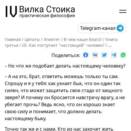
Telegram-канал
Главная
/
Цитаты
/
Эпиктет
/
В чем наше благо?
/
Книга
третья
/
III. Как поступает "настоящий" человек?
/
...
Поделиться:
– Но что же подобает делать настоящему человеку?
– А на это, брат, ответить можешь только ты сам.
Спрошу и я у тебя: как узнает бык, что он один так
силен, что может защитить свое стадо от хищного
зверя? И почему он бросается навстречу врагу, а не
убегает прочь? Ведь ясно, что он хорошо знает
свою силу и понимает, что должно делать
настоящему быку.
Точно так же и с нами. Кто из нас захочет жить