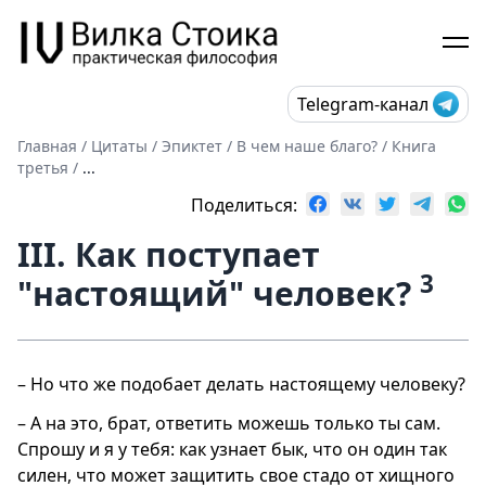
Telegram-канал
Главная
/
Цитаты
/
Эпиктет
/
В чем наше благо?
/
Книга
третья
/
...
Поделиться:
III. Как поступает
3
"настоящий" человек?
– Но что же подобает делать настоящему человеку?
– А на это, брат, ответить можешь только ты сам.
Спрошу и я у тебя: как узнает бык, что он один так
силен, что может защитить свое стадо от хищного