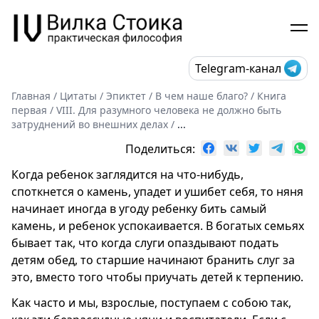
Telegram-канал
Главная
/
Цитаты
/
Эпиктет
/
В чем наше благо?
/
Книга
первая
/
VIII. Для разумного человека не должно быть
затруднений во внешних делах
/
...
Поделиться:
Когда ребенок заглядится на что-нибудь,
споткнется о камень, упадет и ушибет себя, то няня
начинает иногда в угоду ребенку бить самый
камень, и ребенок успокаивается. В богатых семьях
бывает так, что когда слуги опаздывают подать
детям обед, то старшие начинают бранить слуг за
это, вместо того чтобы приучать детей к терпению.
Как часто и мы, взрослые, поступаем с собою так,