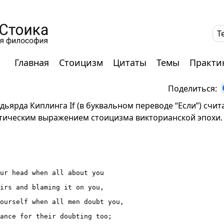
T
Главная
Стоицизм
Цитаты
Темы
Практи
Поделиться:
ьярда Киплинга If (в буквальном переводе “Если”) счит
тическим выражением стоицизма викторианской эпохи.
ur head when all about you

irs and blaming it on you,

ourself when all men doubt you,

ance for their doubting too;
