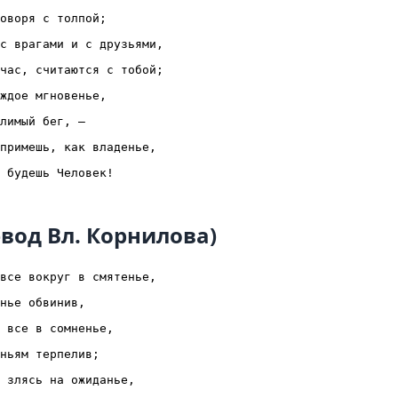
оворя с толпой;

с врагами и с друзьями,

час, считаются с тобой;

ждое мгновенье,

лимый бег, —

примешь, как владенье,

евод Вл. Корнилова)
все вокруг в смятенье,

нье обвинив,

 все в сомненье,

ньям терпелив;

 злясь на ожиданье,
