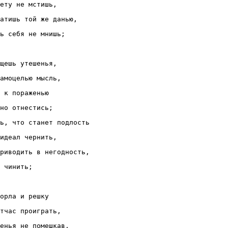
ету не мстишь,

атишь той же данью,

ь себя не мнишь;

щешь утешенья,

амоцелью мысль,

 к пораженью

но отнестись;

ь, что станет подлость

идеал чернить,

риводить в негодность,

 чинить;

орла и решку

тчас проиграть,

енья не помешкав,
