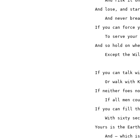
    And risk it on
And lose, and star
    And never brea
If you can force y
    To serve your 
And so hold on whe
    Except the Wil
If you can talk wi
    Or walk with K
If neither foes no
    If all men cou
If you can fill th
    With sixty sec
Yours is the Earth