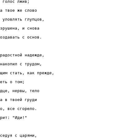
 голос лжив;

а твое же слово

 уловлять глупцов,

зрушена, и снова

оздавать с основ.

радостной надежде,

накопил с трудом,

щим стать, как прежде,

еть о том;

дце, нервы, тело

а в твоей груди

о, все сгорело.

рит: "Иди!"

седуя с царями,
