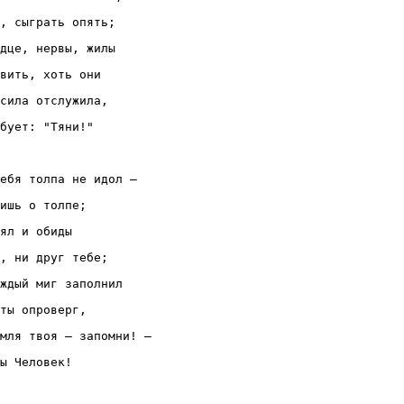
, сыграть опять;

дце, нервы, жилы

вить, хоть они

сила отслужила,

бует: "Тяни!"

ебя толпа не идол —

ишь о толпе;

ял и обиды

, ни друг тебе;

ждый миг заполнил

ты опроверг,

мля твоя — запомни! —
