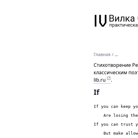
Главная
/
...
Стихотворение Ред
классическим поэ
lib.ru
.
If
If you can keep yo
    Are losing the
If you can trust y
    But make allow