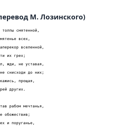
перевод М. Лозинского)
 толпы смятенной,

мятенье всех,

аперекор вселенной,

ти их грех;

л, жди, не уставая,

не снисходи до них;

кажись, прощая,

рей других.

тав рабом мечтанья,

е обожествив;

ех и поруганье,
