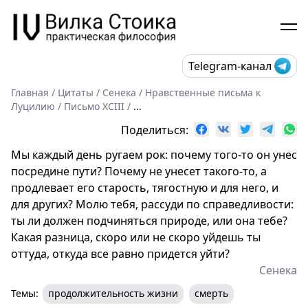
Telegram-канал
Главная
/
Цитаты
/
Сенека
/
Нравственные письма к
Луцилию
/
Письмо XCIII
/
...
Поделиться:
Мы каждый день ругаем рок: почему того-то он унес
посредине пути? Почему не унесет такого-то, а
продлевает его старость, тягостную и для него, и
для других? Молю тебя, рассуди по справедливости:
ты ли должен подчиняться природе, или она тебе?
Какая разница, скоро или не скоро уйдешь ты
оттуда, откуда все равно придется уйти?
Сенека
Темы:
продолжительность жизни
смерть