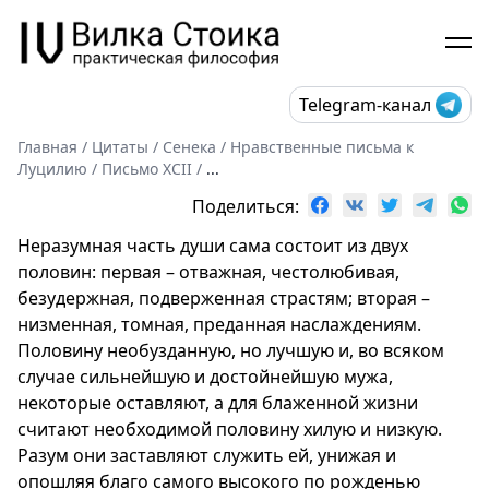
Telegram-канал
Главная
/
Цитаты
/
Сенека
/
Нравственные письма к
Луцилию
/
Письмо XCII
/
...
Поделиться:
Неразумная часть души сама состоит из двух
половин: первая – отважная, честолюбивая,
безудержная, подверженная страстям; вторая –
низменная, томная, преданная наслаждениям.
Половину необузданную, но лучшую и, во всяком
случае сильнейшую и достойнейшую мужа,
некоторые оставляют, а для блаженной жизни
считают необходимой половину хилую и низкую.
Разум они заставляют служить ей, унижая и
опошляя благо самого высокого по рожденью