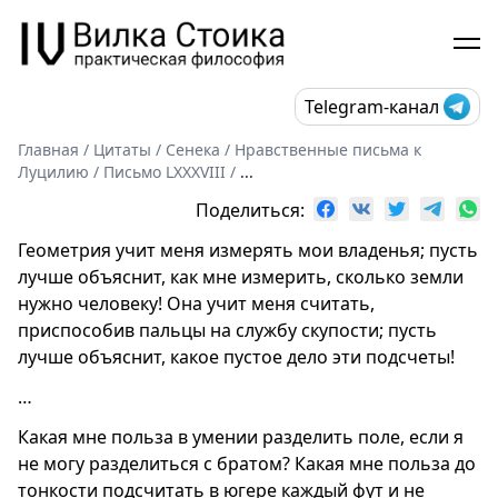
Telegram-канал
Главная
/
Цитаты
/
Сенека
/
Нравственные письма к
Луцилию
/
Письмо LXXXVIII
/
...
Поделиться:
Геометрия учит меня измерять мои владенья; пусть
лучше объяснит, как мне измерить, сколько земли
нужно человеку! Она учит меня считать,
приспособив пальцы на службу скупости; пусть
лучше объяснит, какое пустое дело эти подсчеты!
…
Какая мне польза в умении разделить поле, если я
не могу разделиться с братом? Какая мне польза до
тонкости подсчитать в югере каждый фут и не