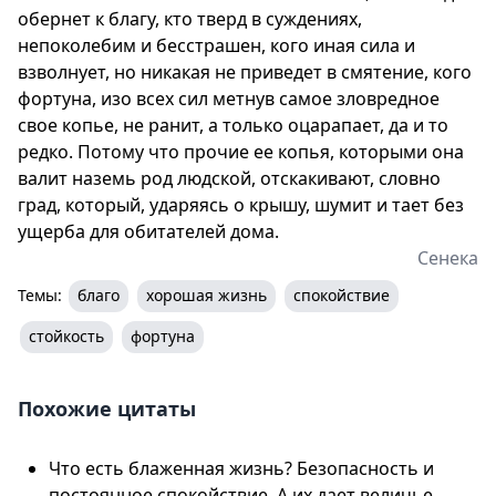
обернет к благу, кто тверд в суждениях,
непоколебим и бесстрашен, кого иная сила и
взволнует, но никакая не приведет в смятение, кого
фортуна, изо всех сил метнув самое зловредное
свое копье, не ранит, а только оцарапает, да и то
редко. Потому что прочие ее копья, которыми она
валит наземь род людской, отскакивают, словно
град, который, ударяясь о крышу, шумит и тает без
ущерба для обитателей дома.
Сенека
Темы:
благо
хорошая жизнь
спокойствие
стойкость
фортуна
Похожие цитаты
Что есть блаженная жизнь? Безопасность и
постоянное спокойствие. А их дает величье