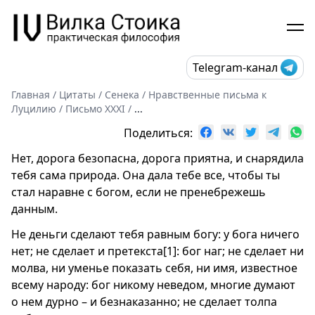
Telegram-канал
Главная
/
Цитаты
/
Сенека
/
Нравственные письма к
Луцилию
/
Письмо XXXI
/
...
Поделиться:
Нет, дорога безопасна, дорога приятна, и снарядила
тебя сама природа. Она дала тебе все, чтобы ты
стал наравне с богом, если не пренебрежешь
данным.
Не деньги сделают тебя равным богу: у бога ничего
нет; не сделает и претекста[1]: бог наг; не сделает ни
молва, ни уменье показать себя, ни имя, известное
всему народу: бог никому неведом, многие думают
о нем дурно – и безнаказанно; не сделает толпа