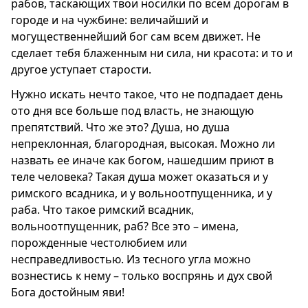
рабов, таскающих твои носилки по всем дорогам в
городе и на чужбине: величайший и
могущественнейший бог сам всем движет. Не
сделает тебя блаженным ни сила, ни красота: и то и
другое уступает старости.
Нужно искать нечто такое, что не подпадает день
ото дня все больше под власть, не знающую
препятствий. Что же это? Душа, но душа
непреклонная, благородная, высокая. Можно ли
назвать ее иначе как богом, нашедшим приют в
теле человека? Такая душа может оказаться и у
римского всадника, и у вольноотпущенника, и у
раба. Что такое римский всадник,
вольноотпущенник, раб? Все это – имена,
порожденные честолюбием или
несправедливостью. Из тесного угла можно
вознестись к нему – только воспрянь и дух свой
Бога достойным яви!