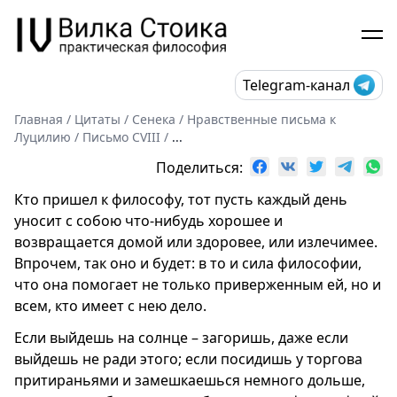
Telegram-канал
Главная
/
Цитаты
/
Сенека
/
Нравственные письма к
Луцилию
/
Письмо CVIII
/
...
Поделиться:
Кто пришел к философу, тот пусть каждый день
уносит с собою что-нибудь хорошее и
возвращается домой или здоровее, или излечимее.
Впрочем, так оно и будет: в то и сила философии,
что она помогает не только приверженным ей, но и
всем, кто имеет с нею дело.
Если выйдешь на солнце – загоришь, даже если
выйдешь не ради этого; если посидишь у торгова
притираньями и замешкаешься немного дольше,