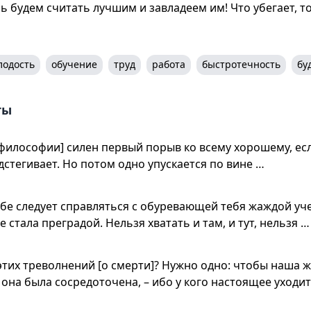
ь будем считать лучшим и завладеем им! Что убегает, т
лодость
обучение
труд
работа
быстротечность
бу
ты
 философии] силен первый порыв ко всему хорошему, есл
дстегивает. Но потом одно упускается по вине …
ебе следует справляться с обуревающей тебя жаждой уч
е стала преградой. Нельзя хватать и там, и тут, нельзя …
этих треволнений [о смерти]? Нужно одно: чтобы наша 
 она была сосредоточена, – ибо у кого настоящее уходи