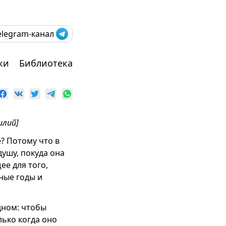
elegram-канал
ки
Библиотека
илий]
? Потому что в
ушу, покуда она
ее для того,
ные годы и
одном: чтобы
ько когда оно