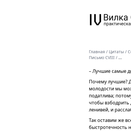
Главная
/
Цитаты
/
С
Письмо CVIII
/
...
– Лучшие самые д
Почему лучшие? Д
молодости мы мож
податлива; потом
чтобы взбодрить 
ленивей, и рассла
Так оставим же вс
быстротечность н