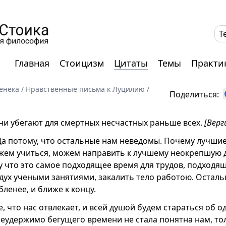
T
Главная
Стоицизм
Цитаты
Темы
Практи
енека
/
Нравственные письма к Луцилию
/
Поделиться:
ни убегают для смертных несчастных раньше всех.
[Верг
а потому, что остальные нам неведомы. Почему лучшие
ем учиться, можем направить к лучшему неокрепшую д
у что это самое подходящее время для трудов, подходящ
дух учеными занятиями, закалить тело работою. Осталь
бленее, и ближе к концу.
е, что нас отвлекает, и всей душой будем стараться об 
еудержимо бегущего времени не стала понятна нам, тол