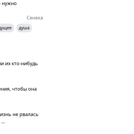
о нужно
Сенека
дущее
душа
и их кто-нибудь
ения, чтобы она
жизнь не рвалась
т …