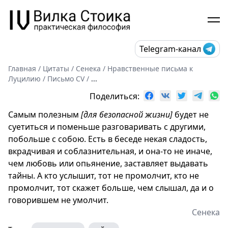
Telegram-канал
Главная
/
Цитаты
/
Сенека
/
Нравственные письма к
Луцилию
/
Письмо CV
/
...
Поделиться:
Самым полезным
[для безопасной жизни]
будет не
суетиться и поменьше разговаривать с другими,
побольше с собою. Есть в беседе некая сладость,
вкрадчивая и соблазнительная, и она-то не иначе,
чем любовь или опьянение, заставляет выдавать
тайны. А кто услышит, тот не промолчит, кто не
промолчит, тот скажет больше, чем слышал, да и о
говорившем не умолчит.
Сенека