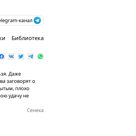
elegram-канал
ки
Библиотека
ьзя. Даже
ва заговорят о
рытым, плохо
вою удачу не
Сенека