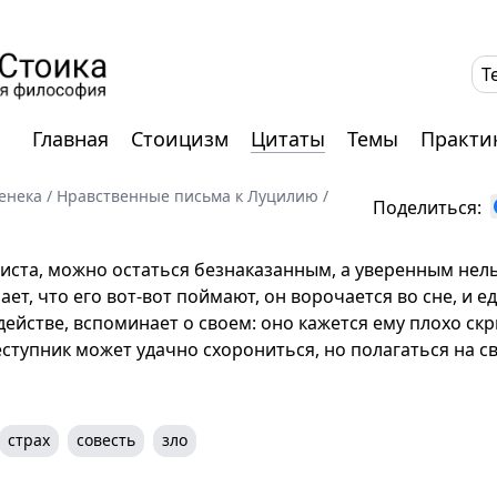
T
Главная
Стоицизм
Цитаты
Темы
Практи
енека
/
Нравственные письма к Луцилию
/
Поделиться:
чиста, можно остаться безнаказанным, а уверенным нел
т, что его вот-вот поймают, он ворочается во сне, и ед
действе, вспоминает о своем: оно кажется ему плохо ск
ступник может удачно схорониться, но полагаться на с
страх
совесть
зло