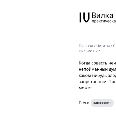
Главная
/
Цитаты
/
С
Письмо CV
/
...
Когда совесть не
непойманный думае
каком-нибудь зло
запрятанным. Пре
может.
Темы:
наказание