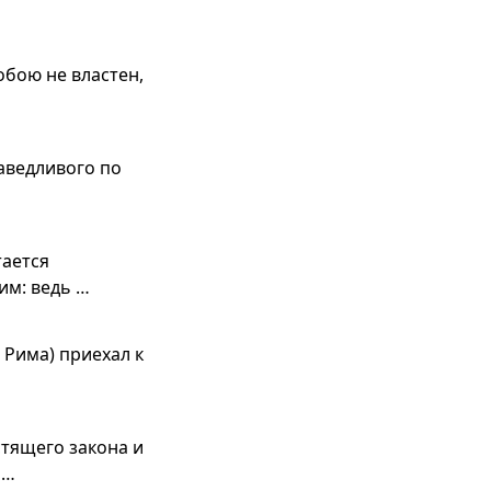
обою не властен,
раведливого по
тается
им: ведь …
 Рима) приехал к
стящего закона и
 …