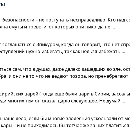
ты
 безопасности – не поступать несправедливо. Кто над с
лна смуты и тревоги, от которых они никогда не …
т соглашаться с Эпикуром, когда он говорит, что нет сп
еступлений нужно избегать, так как нельзя избежать …
ься сам, что в душах, даже далеко зашедших во зле, ос
а, и они не то что не ведают позора, но пренебрегают 
 сирийских царей (тогда еще были цари в Сирии, вассалы
еди многих тем он сказал царю следующее. Не думай, …
 наше дело, если бы многие злодеяния ускользали от м
кары – и не приходилось бы тотчас же за них платиться