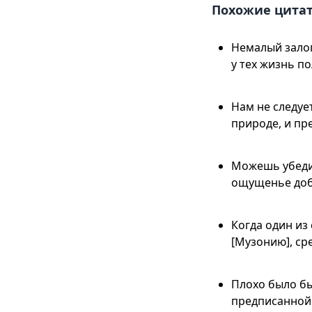
Похожие цита
Немалый залог
у тех жизнь по
Нам не следуе
природе, и пр
Можешь убедит
ощущенье добр
Когда один из
[Музонию], ср
Плохо было бы
предписанной 