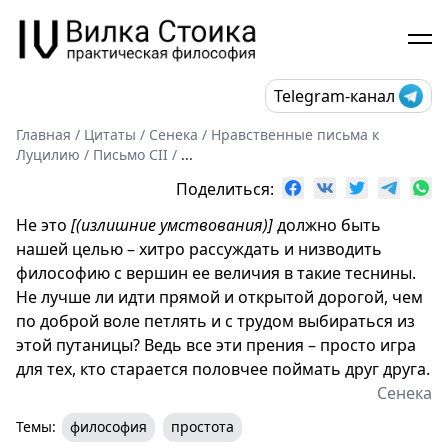
Telegram-канал
Главная
/
Цитаты
/
Сенека
/
Нравственные письма к
Луцилию
/
Письмо CII
/
...
Поделиться:
Не это
[(излишние умствования)]
должно быть
нашей целью – хитро рассуждать и низводить
философию с вершин ее величия в такие теснины.
Не лучше ли идти прямой и открытой дорогой, чем
по доброй воле петлять и с трудом выбираться из
этой путаницы? Ведь все эти прения – просто игра
для тех, кто старается половчее поймать друг друга.
Сенека
Темы:
философия
простота