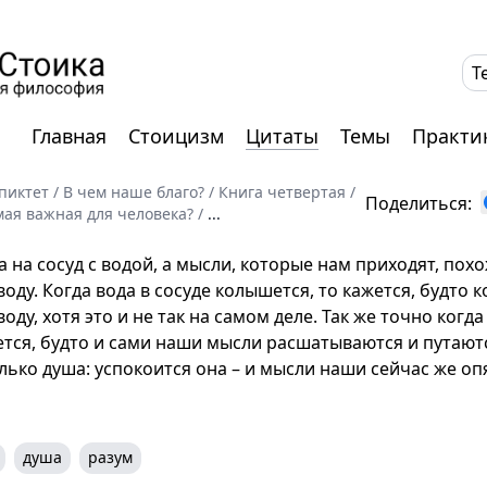
T
Главная
Стоицизм
Цитаты
Темы
Практи
пиктет
/
В чем наше благо?
/
Книга четвертая
/
Поделиться:
амая важная для человека?
/
...
на сосуд с водой, а мысли, которые нам приходят, похо
оду. Когда вода в сосуде колышется, то кажется, будто к
оду, хотя это и не так на самом деле. Так же точно когд
жется, будто и сами наши мысли расшатываются и путают
лько душа: успокоится она – и мысли наши сейчас же оп
душа
разум