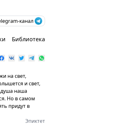
elegram-канал
ки
Библиотека
жи на свет,
олышется и свет,
а душа наша
ся. Но в самом
ять придут в
Эпиктет