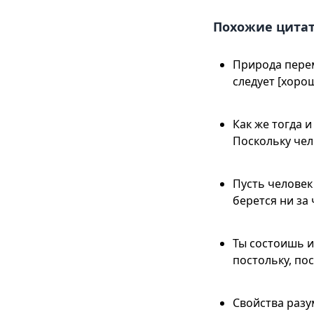
Похожие цита
Природа перем
следует [хоро
Как же тогда 
Поскольку чел
Пусть человек
берется ни за
Ты состоишь из
постольку, по
Свойства разу