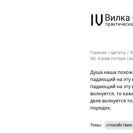
Главная
/
Цитаты
/
Э
VII. Какая потеря с
Душа наша похожа 
падающий на эту в
падающий на эту в
волнуется, то ка
деле волнуется то
порядок.
Темы:
спокойствие