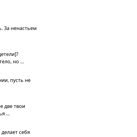
. За ненастьем
детели]?
тело, но …
ии, пусть не
е две твои
ья …
 делает себя