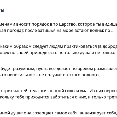
ты
енами вносит порядок в то царство, которое ты видишь
шая погода]; после затишья на море встают волны; по …
и каким образом следует людям практиковаться [в добро
овек по своей природе есть не только душа и не только 
 будет разумным, пусть все делает по зрелом размышлен
 что непосильное – не получит он этого полного, …
 трех частей: тела, жизненной силы и ума. Из них первы
скольку тебе приходится заботиться о них, и только трет
мной души: она созерцает самое себя, анализирует себя,