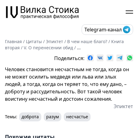
Telegram-канал
Главная
/
Цитаты
/
Эпиктет
/
В чем наше благо?
/
Книга
вторая
/
V. О перенесении обид
/
...
Поделиться:
Человек становится несчастным не тогда, когда он
не может осилить медведя или льва или злых
людей, а тогда, когда он теряет то, что ему дано, –
доброту и рассудительность. Вот такой человек
воистину несчастный и достоин сожаления.
Эпиктет
Темы:
доброта
разум
несчастье
Похожие цитаты