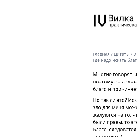
Главная
/
Цитаты
/
Э
Где надо искать благ
Многие говорят, ч
поэтому он должен
благо и причиняет
Но так ли это? Ис
зло для меня може
жалуются на то, ч
были правы, то эт
Благо, следовател
достигнуть?