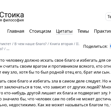
T
Главная
Стоицизм
Цитаты
Темы
Практи
пиктет
/
В чем наше благо?
/
Книга вторая
/
II.
Поделиться:
о?
/
...
то человеку должно искать свое благо и избегать для се
 считать своим врагом и противником всякого, кто отн
 ему зло, хотя бы то был родной отец его, брат или сын.
кать свое благо и избегать зла в самом деле следует. Но 
т заключаться в том, что зависит от других людей? Мног
то кто-нибудь другой лишает их блага и подвергает злу. 
о значило бы, что человек сам по себе не может достичь
ьно, недостижимо. Как же может называться благом то, 