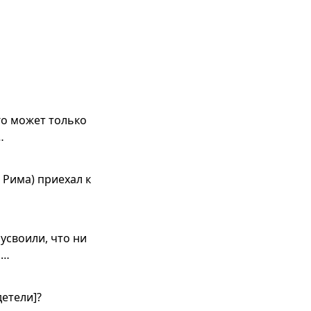
го может только
…
 Рима) приехал к
усвоили, что ни
 …
детели]?