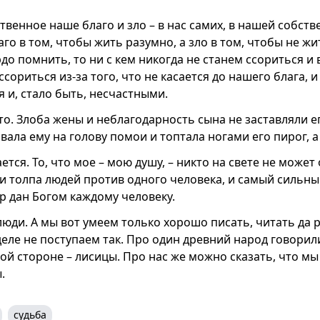
ственное наше благо и зло – в нас самих, в нашей собст
аго в том, чтобы жить разумно, а зло в том, чтобы не жи
до помнить, то ни с кем никогда не станем ссориться и
ссориться из-за того, что не касается до нашего блага, и
и, стало быть, несчастными.
то. Злоба жены и неблагодарность сына не заставляли е
вала ему на голову помои и топтала ногами его пирог, а
ется. То, что мое – мою душу, – никто на свете не может 
и толпа людей против одного человека, и самый сильн
ар дан Богом каждому человеку.
люди. А мы вот умеем только хорошо писать, читать да 
деле не поступаем так. Про один древний народ говорили
жой стороне – лисицы. Про нас же можно сказать, что мы 
.
судьба