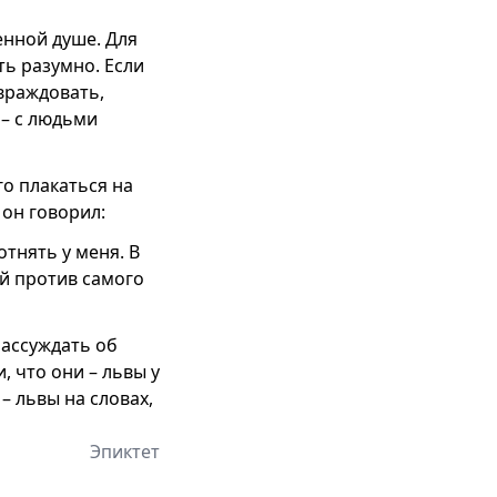
венной душе. Для
ть разумно. Если
 враждовать,
 – с людьми
го плакаться на
 он говорил:
отнять у меня. В
ый против самого
рассуждать об
, что они – львы у
– львы на словах,
Эпиктет