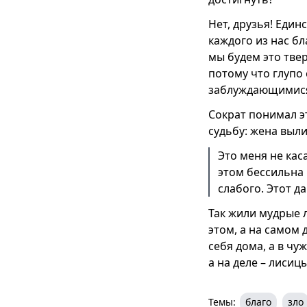
Нет, друзья! Един
каждого из нас бл
мы будем это твер
потому что глупо 
заблуждающимися 
Сократ понимал э
судьбу: жена выли
Это меня не каса
этом бессильна 
слабого. Этот д
Так жили мудрые 
этом, а на самом 
себя дома, а в чу
а на деле – лисицы
Темы:
благо
зло