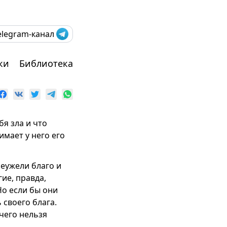
elegram-канал
ки
Библиотека
бя зла и что
имает у него его
неужели благо и
ие, правда,
Но если бы они
 своего блага.
чего нельзя