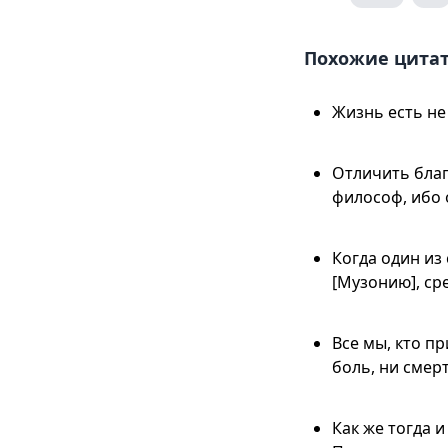
Похожие цита
Жизнь есть не 
Отличить благ
философ, ибо 
Когда один из
[Музонию], ср
Все мы, кто п
боль, ни смерт
Как же тогда 